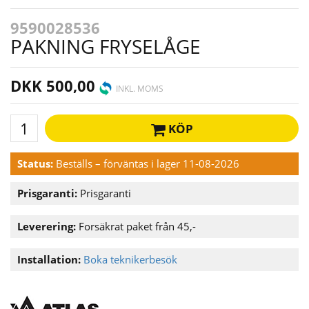
9590028536
PAKNING FRYSELÅGE
DKK 500,00
INKL. MOMS
KÖP
Status:
Beställs – förväntas i lager 11-08-2026
Prisgaranti:
Prisgaranti
Leverering:
Forsäkrat paket från 45,-
Installation:
Boka teknikerbesök